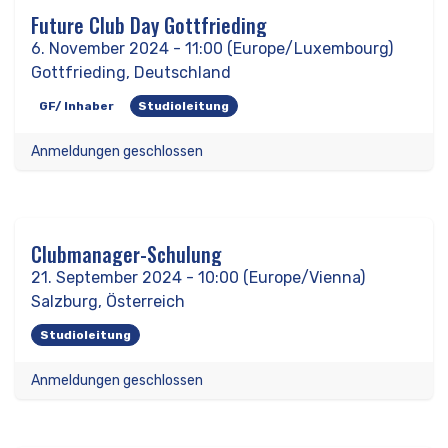
Future Club Day Gottfrieding
NOV
06
6. November 2024
-
11:00
(
Europe/Luxembourg
)
Gottfrieding
,
Deutschland
GF/ Inhaber
Studioleitung
Anmeldungen geschlossen
Clubmanager-Schulung
SEP
21
21. September 2024
-
10:00
(
Europe/Vienna
)
Salzburg
,
Österreich
Studioleitung
Anmeldungen geschlossen