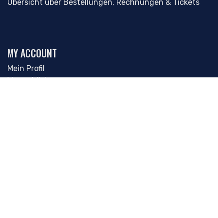
Übersicht über Bestellungen, Rechnungen & Tickets
MY ACCOUNT
Mein Profil
Wunschliste
Warenkorb
Quick Links
CONSULTING-ONE
AGENCY-ONE
HECTOR-ONE
MYGYM-ONE
MEMBER-ONE
Information