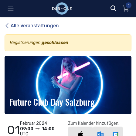
Zum Inhalt springen
0
Alle Veranstaltungen
Registrierungen
geschlossen
Future Club Day Salzburg
Februar 2024
Zum Kalender hinzufügen:
01
09:00
14:00
UTC