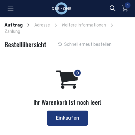
Zum Inhalt springen
0
Auftrag
Adresse
Weitere Informationen
Zahlung
Bestellübersicht
Schnell erneut bestellen
Ihr Warenkorb ist noch leer!
Einkaufen