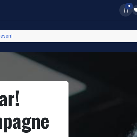
0
Support & Services
Events
News Feed
FAQ
Hilfe
lesen!
ar!
mpagne