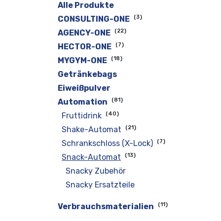
Alle Produkte
(3)
CONSULTING-ONE
(22)
AGENCY-ONE
(7)
HECTOR-ONE
(18)
MYGYM-ONE
Getränkebags
Eiweißpulver
(81)
Automation
(40)
Fruttidrink
(21)
Shake-Automat
(7)
Schrankschloss (X-Lock)
(13)
Snack-Automat
Snacky Zubehör
Snacky Ersatzteile
(11)
Verbrauchsmaterialien