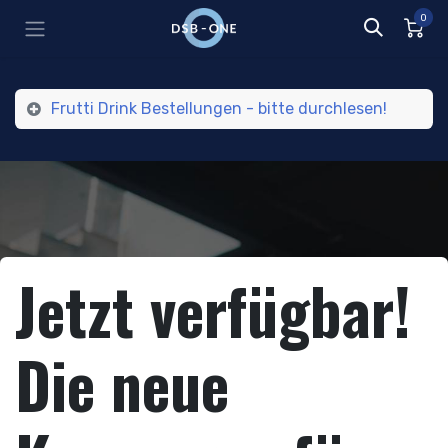
Zum Inhalt springen
0
Frutti Drink Bestellungen - bitte durchlesen!
Jetzt verfügbar!
Die neue