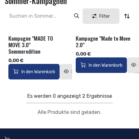
Sommer-Kampagnen
Filter
Kampagne "MADE TO
Kampagne "Made to Move
Sommer
MOVE 3.0"
2.0"
Sommeredition
0,00
€
0,00
€
In den Warenkorb
In den Warenkorb
Schnellansicht
Auf die W
Es werden
0
angezeigt
2
Ergebnisse
Alle Produkte sind geladen.