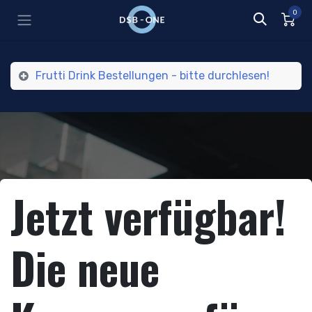
Zum Inhalt springen
0
Frutti Drink Bestellungen - bitte durchlesen!
Jetzt verfügbar!
Die neue