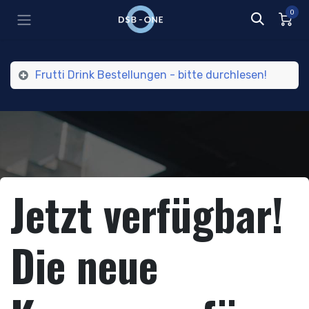
Zum Inhalt springen
0
Frutti Drink Bestellungen - bitte durchlesen!
Jetzt verfügbar!
Die neue